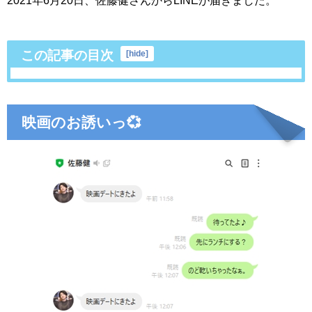
この記事の目次
[
hide
]
映画のお誘いっ💞