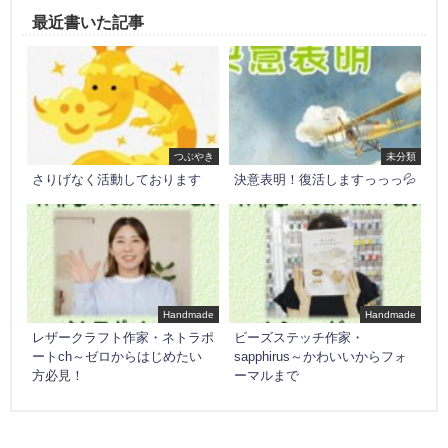
最近書いた記事
つぶやき
未分類
さりげなく活動しております
決意表明！復活しますっっっ💦
Handmade
Handmade
レザークラフト作家・ネトラポ
ビーズステッチ作家・
ートch～ゼロからはじめたい
sapphirus～かわいいからフォ
方必見！
ーマルまで