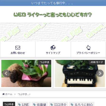
いつまでたっても修行中。。。
お問い合わせ
サイトマップ
プライバシーポリシー
ぶやき
JOB モード
JO
ホーム
つぶやき
佐藤健とのLINEを楽しむ……一方通行だけどピタリ！ハマると嬉し
つぶやき
LINE
佐藤健
江口洋介
るろうに剣心