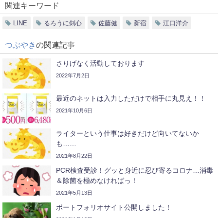
関連キーワード
LINE
るろうに剣心
佐藤健
新宿
江口洋介
つぶやき
の関連記事
さりげなく活動しております
2022年7月2日
最近のネットは入力しただけで相手に丸見え！！
2021年10月6日
ライターという仕事は好きだけど向いてないか
も……
2021年8月22日
PCR検査受診！グッと身近に忍び寄るコロナ…消毒
＆除菌を極めなければっ！
2021年5月13日
ポートフォリオサイト公開しました！