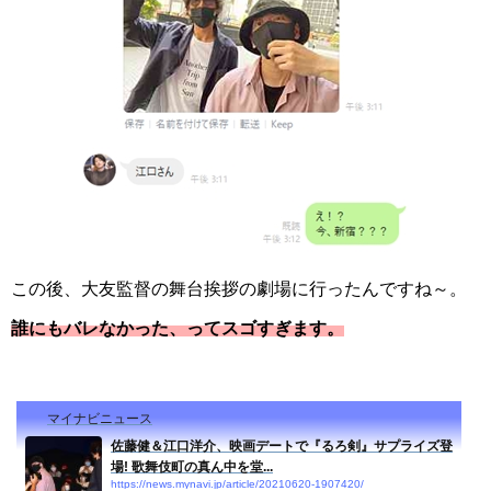
この後、大友監督の舞台挨拶の劇場に行ったんですね～。
誰にもバレなかった、ってスゴすぎます。
マイナビニュース
佐藤健＆江口洋介、映画デートで『るろ剣』サプライズ登
場! 歌舞伎町の真ん中を堂...
https://news.mynavi.jp/article/20210620-1907420/