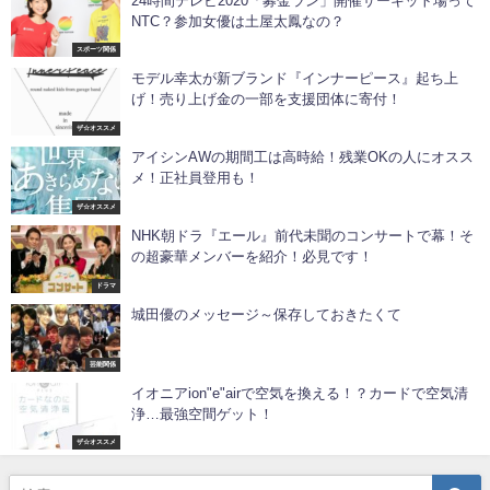
24時間テレビ2020「募金ラン」開催サーキット場って
NTC？参加女優は土屋太鳳なの？
スポーツ関係
モデル幸太が新ブランド『インナーピース』起ち上
げ！売り上げ金の一部を支援団体に寄付！
ザ☆オススメ
アイシンAWの期間工は高時給！残業OKの人にオスス
メ！正社員登用も！
ザ☆オススメ
NHK朝ドラ『エール』前代未聞のコンサートで幕！そ
の超豪華メンバーを紹介！必見です！
ドラマ
城田優のメッセージ～保存しておきたくて
芸能関係
イオニアion"e"airで空気を換える！？カードで空気清
浄…最強空間ゲット！
ザ☆オススメ