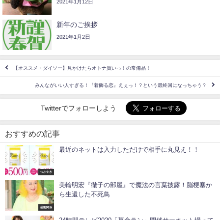
2021年1月12日
新年のご挨拶
2021年1月2日
【オススメ・ダイソー】見かけたらオトナ買いっ！の常備品！
みんながいい人すぎる！『着飾る恋』えぇっ！？という最終回になっちゃう？
Twitterでフォローしよう
おすすめの記事
最近のネットは入力しただけで相手に丸見え！！
つぶやき
美輪明宏『徹子の部屋』で魔法の言葉披露！脳梗塞か
ら生還した不死鳥
芸能関係