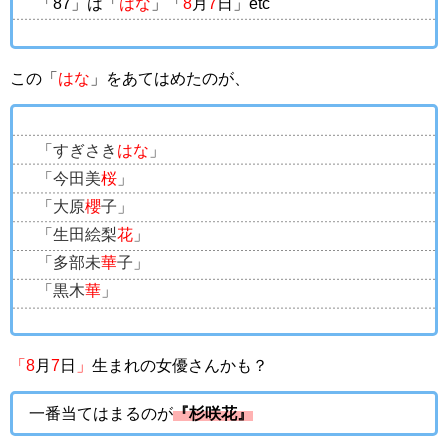
「87」は「
はな
」「
8
月
7
日」etc
この「
はな
」をあてはめたのが、
「すぎさき
はな
」
「今田美
桜
」
「大原
櫻
子」
「生田絵梨
花
」
「多部未
華
子」
「黒木
華
」
「8
月
7
日
」
生まれの女優さんかも？
一番当てはまるのが
『杉咲花』