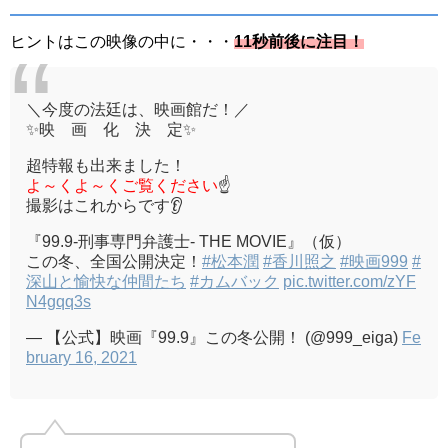
ヒントはこの映像の中に・・・
11秒前後に注目！
＼今度の法廷は、映画館だ！／
✨映 画 化 決 定✨
超特報も出来ました！
よ～くよ～くご覧ください
☝
撮影はこれからです👂
『99.9-刑事専門弁護士- THE MOVIE』（仮）
この冬、全国公開決定！
#松本潤
#香川照之
#映画999
#
深山と愉快な仲間たち
#カムバック
pic.twitter.com/zYF
N4gqq3s
— 【公式】映画『99.9』この冬公開！ (@999_eiga)
Fe
bruary 16, 2021