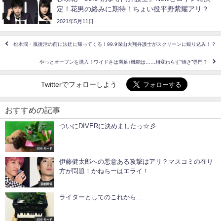
定！花男の絡みに期待！ちょい役平野紫耀アリ？
2021年5月11日
松本潤・嵐復活の前に法廷に帰ってくる！99.9深山大翔弁護士がスクリーンに殴り込み！？
やっとオーブンを購入！ワイドさは満足♪機能は……相変わらず“焼き”専門？
Twitterでフォローしよう
おすすめの記事
ついにDIVERに決めましたっ☆彡
JOB モード
伊藤健太郎への悪意ある攻撃はアリ？マスコミの在り
方が問題！かねちーはエライ！
芸能関係
ライターとしてのこれから…
JOB モード