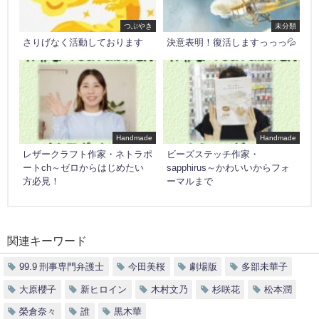
つぶやき
未分類
さりげなく活動しております
決意表明！復活しますっっっ💦
Handmade
Handmade
レザークラフト作家・ネトラポ
ビーズステッチ作家・
ートch～ゼロからはじめたい
sapphirus～かわいいからフォ
方必見！
ーマルまで
関連キーワード
99.9 刑事専門弁護士
今田美桜
劇場版
多部未華子
大原櫻子
新ヒロイン
木村文乃
杉咲花
松本潤
榮倉奈々
誰
黒木華