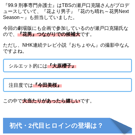
『99.9 刑事専門弁護士』はTBSの瀬戸口克陽さんがプロデ
ュースしていて、『花より男子』『花のち晴れ～花男Next
Season～』も担当していました。
今回の劇場版にも企画で参加しているのが瀬戸口克陽氏な
ので、
『花男』つながりでの候補大
です。
ただし、NHK連続テレビ小説『おちょやん』の撮影中なん
ですよね。
シルエット的には
『大原櫻子』
注目度では
『今田美桜』
この中で
大当たりがあったら嬉しい
です。
初代・2代目ヒロインの登場は？