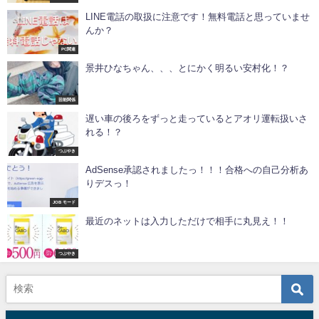
LINE電話の取扱に注意です！無料電話と思っていませ
んか？
PC関連
景井ひなちゃん、、、とにかく明るい安村化！？
芸能関係
遅い車の後ろをずっと走っているとアオリ運転扱いさ
れる！？
つぶやき
AdSense承認されましたっ！！！合格への自己分析あ
りデスっ！
JOB モード
最近のネットは入力しただけで相手に丸見え！！
つぶやき