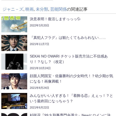
ジャニ－ズ
,
映画
,
未分類
,
芸能関係
の関連記事
決意表明！復活しますっっっ💦
2022年3月20日
『真犯人フラグ』は観たくてもみられない……
2021年11月7日
SEKAI NO OWARI チケット販売方法に不信感あ
り！？なし？（改定）
2021年10月24日
顔面人間国宝・佐藤勝利の少女時代！？幼少期が気
になる！画像満載！
2021年8月24日
みんながいい人すぎる！『着飾る恋』えぇっ！？と
いう最終回になっちゃう？
2021年6月22日
杉咲花『99.9 刑事専門弁護士』Newヒロインに決