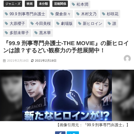
ジャニ－ズ
映画
未分類
芸能関係
松本潤
99.9 刑事専門弁護士
榮倉奈々
木村文乃
杉咲花
大原櫻子
今田美桜
劇場版
新ヒロイン
誰
多部未華子
黒木華
『99.9 刑事専門弁護士-THE MOVIE』の新ヒロイ
ンは誰？するどい観察力の予想展開中！
2021年2月19日
2021年2月19日
【画像引用元：『99.9 刑事専門弁護士』】