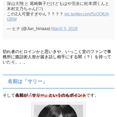
深山大翔 と 尾崎舞子だけどもはや完全に松本潤くんと
木村文乃ちゃん(♡)
この2人可愛すぎやん？？？？
pic.twitter.com/5zOQtUh
GBW
— ヒナ (@Jun_hinaaa)
March 5, 2018
切れ者のヒロインかと思いきや、いっこく堂のファンで事
務所に腹話術人形が届き話し相手にする闇（？）を持って
いたり。。。
名前は「サリー」
そして
名前が「サリー」というのもポイント
です。