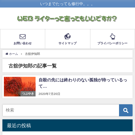
いつまでたっても修行中。。。
お問い合わせ
サイトマップ
プライバシーポリシー
ホーム
古舘伊知郎
古舘伊知郎の記事一覧
自殺の先には終わりのない孤独が待っているっ
て…
つぶやき
2020年7月20日
最近の投稿