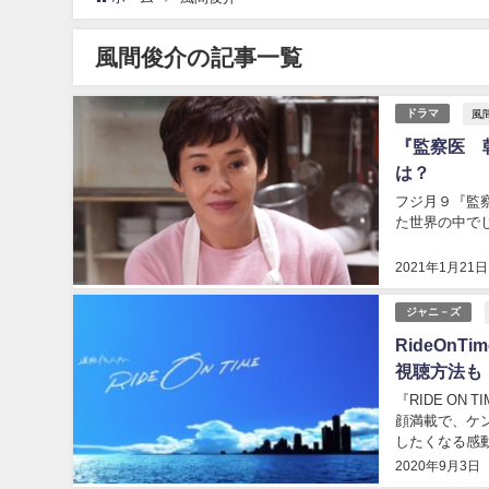
風間俊介の記事一覧
風
ドラマ
『監察医 
は？
フジ月９『監
た世界の中で
2021年1月21日
ジャニ－ズ
RideO
視聴方法も
『RIDE O
顔満載で、ケ
したくなる感動
2020年9月3日