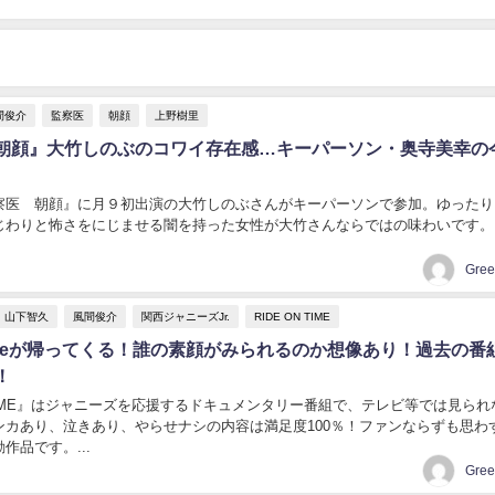
間俊介
監察医
朝顔
上野樹里
朝顔』大竹しのぶのコワイ存在感…キーパーソン・奥寺美幸の
察医 朝顔』に月９初出演の大竹しのぶさんがキーパーソンで参加。ゆったり
じわりと怖さをにじませる闇を持った女性が大竹さんならではの味わいです。..
Gre
山下智久
風間俊介
関西ジャニーズJr.
RIDE ON TIME
nTimeが帰ってくる！誰の素顔がみられるのか想像あり！過去の番
！
N TIME』はジャニーズを応援するドキュメンタリー番組で、テレビ等では見ら
ンカあり、泣きあり、やらせナシの内容は満足度100％！ファンならずも思わ
作品です。...
Gre