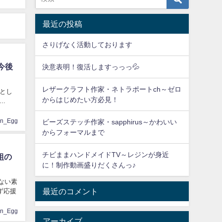
最近の投稿
さりげなく活動しております
今後
決意表明！復活しますっっっ💦
レザークラフト作家・ネトラポートch～ゼロ
とし
からはじめたい方必見！
.
en_Egg
ビーズステッチ作家・sapphirus～かわいい
からフォーマルまで
チビままハンドメイドTV～レジンが身近
組の
に！制作動画盛りだくさんっ♪
れない素
最近のコメント
ず応援
en_Egg
アーカイブ