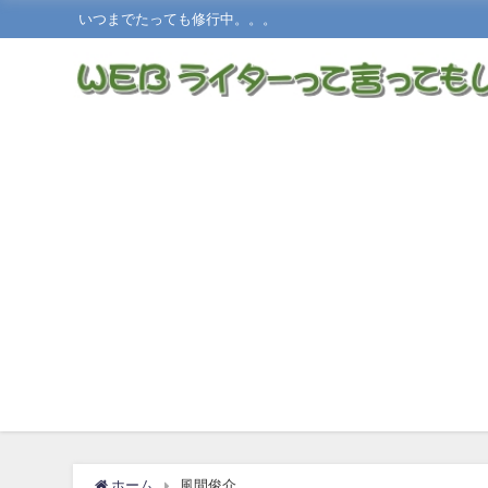
いつまでたっても修行中。。。
ホーム
風間俊介